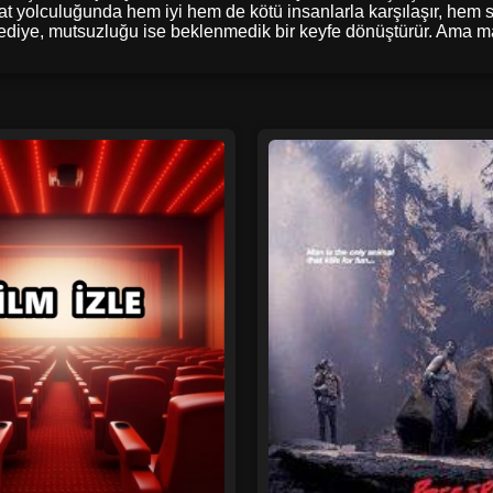
ayat yolculuğunda hem iyi hem de kötü insanlarla karşılaşır, hem
ajediye, mutsuzluğu ise beklenmedik bir keyfe dönüştürür. Ama ma