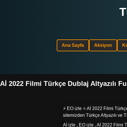
T
Ana Sayfa
Aksiyon
K
Aİ 2022 Filmi Türkçe Dublaj Altyazılı Ful
⚡ EO izle ⭐ Aİ 2022 Filmi Türkçe
sitemizden Türkçe Altyazılı ve T
Aİ izle , EO izle , Aİ 2022 Filmi