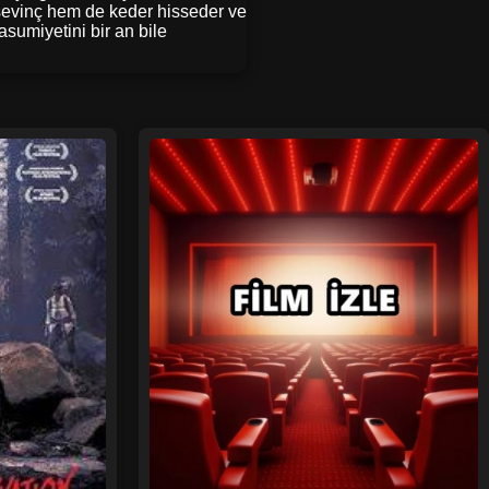
 sevinç hem de keder hisseder ve
sumiyetini bir an bile