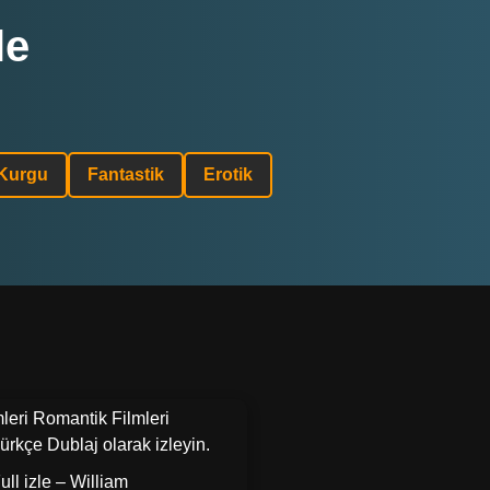
le
 Kurgu
Fantastik
Erotik
mleri Romantik Filmleri
ürkçe Dublaj olarak izleyin.
ull izle – William