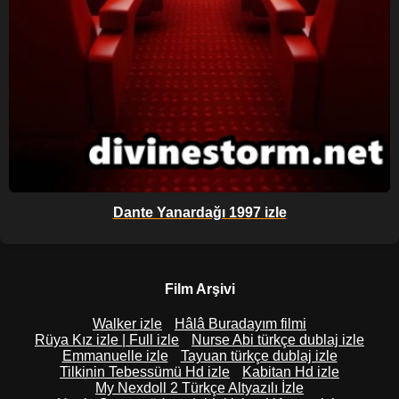
Dante Yanardağı 1997 izle
Film Arşivi
Walker izle
Hâlâ Buradayım filmi
Rüya Kız izle | Full izle
Nurse Abi türkçe dublaj izle
Emmanuelle izle
Tayuan türkçe dublaj izle
Tilkinin Tebessümü Hd izle
Kabitan Hd izle
My Nexdoll 2 Türkçe Altyazılı İzle