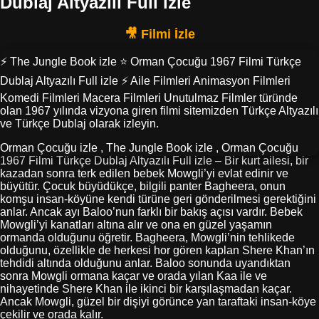
Dublaj Altyazılı Full izle
⚡ The Jungle Book izle ⭐ Orman Çocuğu 1967 Filmi Türkçe
Dublaj Altyazılı Full izle ⚡ Aile Filmleri Animasyon Filmleri
Komedi Filmleri Macera Filmleri Unutulmaz Filmler türünde
olan 1967 yılında vizyona giren filmi sitemizden Türkçe Altyazılı
ve Türkçe Dublaj olarak izleyin.
Orman Çocuğu izle , The Jungle Book izle , Orman Çocuğu
1967 Filmi Türkçe Dublaj Altyazılı Full izle – Bir kurt ailesi, bir
kazadan sonra terk edilen bebek Mowgli’yi evlat edinir ve
büyütür. Çocuk büyüdükçe, bilgili panter Bagheera, onun
komşu insan-köyüne kendi türüne geri gönderilmesi gerektiğini
anlar. Ancak ayı Baloo’nun farklı bir bakış açısı vardır. Bebek
Mowgli’yi kanatları altına alır ve ona en güzel yaşamın
ormanda olduğunu öğretir. Bagheera, Mowgli’nin tehlikede
olduğunu, özellikle de herkesi hor gören kaplan Shere Khan’ın
tehdidi altında olduğunu anlar. Baloo sonunda uyandıktan
sonra Mowgli ormana kaçar ve orada yılan Kaa ile ve
nihayetinde Shere Khan ile ikinci bir karşılaşmadan kaçar.
Ancak Mowgli, güzel bir dişiyi görünce yan taraftaki insan-köye
çekilir ve orada kalır.