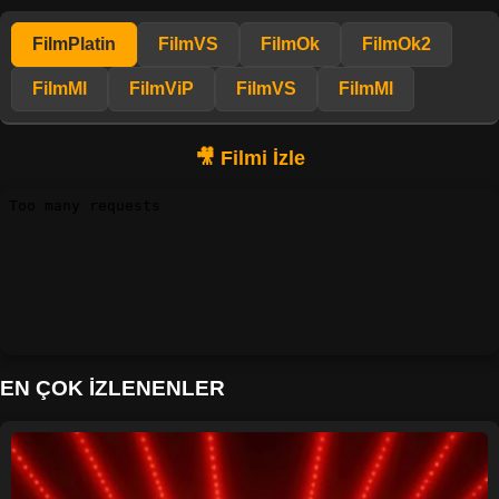
FilmPlatin
FilmVS
FilmOk
FilmOk2
FilmMl
FilmViP
FilmVS
FilmMl
EN ÇOK İZLENENLER