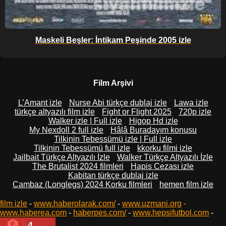
Maskeli Beşler: İntikam Peşinde 2005 izle
Film Arşivi
L’Amant izle
Nurse Abi türkçe dublaj izle
Lawa izle
türkçe altyazılı film izle
Fight or Flight 2025
720p izle
Walker izle | Full izle
Higop Hd izle
My Nexdoll 2 full izle
Hâlâ Buradayım konusu
Tilkinin Tebessümü izle | Full izle
Tilkinin Tebessümü full izle
kkorku filmi izle
Jailbait Türkçe Altyazılı İzle
Walker Türkçe Altyazılı İzle
The Brutalist 2024 filmleri
Hapis Cezası izle
Kabitan türkçe dublaj izle
Cambaz (Longlegs) 2024 Korku filmleri
hemen film izle
film izle
-
www.haberolarak.com/
-
www.uzmani.org
-
www.haberea.com
-
haberpes.com/
-
www.hepsifutbol.com
-
4