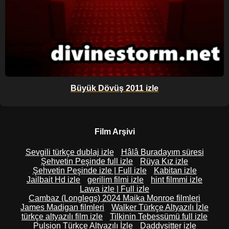
Büyük Dövüş 2011 izle
Film Arşivi
Sevgili türkçe dublaj izle
Hâlâ Buradayım süresi
Şehvetin Peşinde full izle
Rüya Kız izle
Şehvetin Peşinde izle | Full izle
Kabitan izle
Jailbait Hd izle
gerilim filmi izle
hint filmmi izle
Lawa izle | Full izle
Cambaz (Longlegs) 2024 Maika Monroe filmleri
James Madigan filmleri
Walker Türkçe Altyazılı İzle
türkçe altyazılı film izle
Tilkinin Tebessümü full izle
Pulsion Türkçe Altyazılı İzle
Daddysitter izle