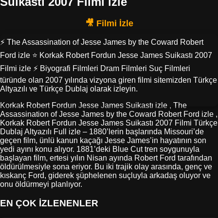
Suikastı 2007 Filmi izle
⚡ The Assassination of Jesse James by the Coward Robert
Ford izle ⭐ Korkak Robert Fordun Jesse James Suikastı 2007
Filmi izle ⚡ Biyografi Filmleri Dram Filmleri Suç Filmleri
türünde olan 2007 yılında vizyona giren filmi sitemizden Türkçe
Altyazılı ve Türkçe Dublaj olarak izleyin.
Korkak Robert Fordun Jesse James Suikastı izle , The
Assassination of Jesse James by the Coward Robert Ford izle ,
Korkak Robert Fordun Jesse James Suikastı 2007 Filmi Türkçe
Dublaj Altyazılı Full izle – 1880’lerin başlarında Missouri’de
geçen film, ünlü kanun kaçağı Jesse James’in hayatının son
yedi ayını konu alıyor. 1881’deki Blue Cut tren soygunuyla
başlayan film, ertesi yılın Nisan ayında Robert Ford tarafından
öldürülmesiyle sona eriyor. Bu iki trajik olay arasında, genç ve
kıskanç Ford, giderek şüphelenen suçluyla arkadaş oluyor ve
onu öldürmeyi planlıyor.
EN ÇOK İZLENENLER