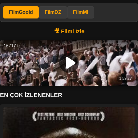
FilmGoold
FilmDZ
FilmMl
EN ÇOK İZLENENLER