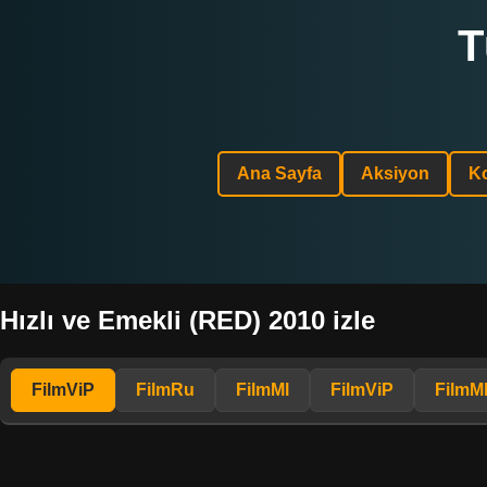
T
Ana Sayfa
Aksiyon
K
Hızlı ve Emekli (RED) 2010 izle
FilmViP
FilmRu
FilmMl
FilmViP
FilmM