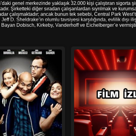
daki genel merkezinde yaklaşık 32.000 kişi çalıştıran sigorta şir
ktadır. Şirketteki diğer sıradan çalışanlardan sıyrılmak ve kurum
adar çalışmaktadır; ancak bunun tek sebebi, Central Park West’t
eff D. Sheldrake’in olumlu tavsiyesi karşılığında, evlilik dışı i
e, Bayan Dobisch, Kirkeby, Vanderhoff ve Eichelberger’e vermişti