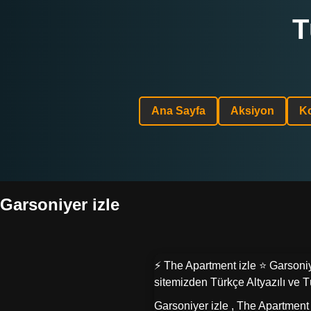
T
Ana Sayfa
Aksiyon
K
Garsoniyer izle
⚡ The Apartment izle ⭐ Garsoniy
sitemizden Türkçe Altyazılı ve T
Garsoniyer izle , The Apartment 