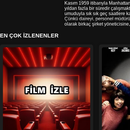
Kasım 1959 itibarıyla Manhattan’
yıldan fazla bir süredir çalışma
umuduyla sık sık geç saatlere k
Çünkü daireyi, personel müdürü J
olarak birkaç şirket yöneticisin
EN ÇOK İZLENENLER