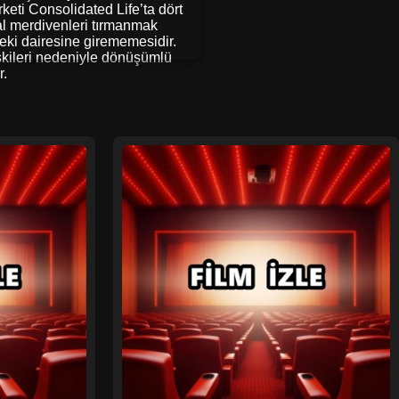
keti Consolidated Life’ta dört
sal merdivenleri tırmanmak
eki dairesine girememesidir.
lişkileri nedeniyle dönüşümlü
r.