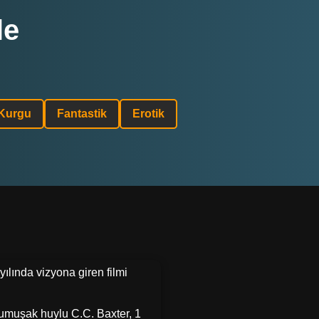
le
 Kurgu
Fantastik
Erotik
ılında vizyona giren filmi
 Yumuşak huylu C.C. Baxter, 1