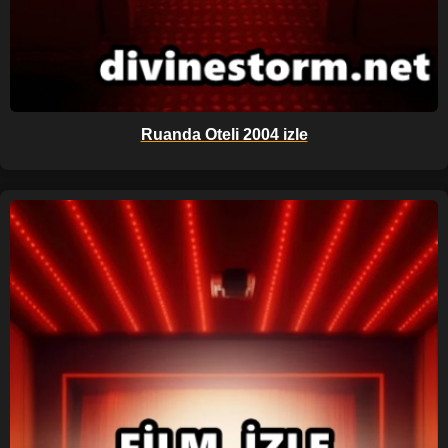
Ruanda Oteli 2004 izle