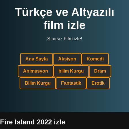
Türkçe ve Altyazılı
film izle
Sınırsız Film izle!
Ana Sayfa
Aksiyon
Komedi
Animasyon
bilim Kurgu
Dram
Bilim Kurgu
Fantastik
Erotik
Fire Island 2022 izle