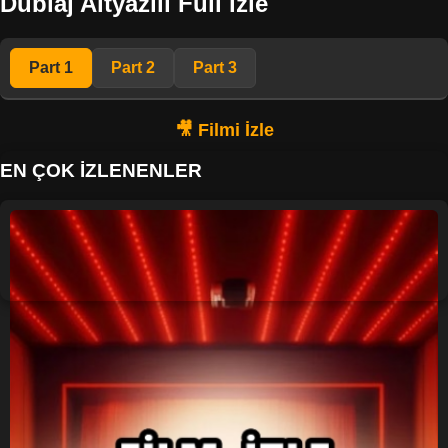
Dublaj Altyazılı Full izle
Part 1
Part 2
Part 3
EN ÇOK İZLENENLER