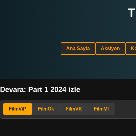
T
Ana Sayfa
Aksiyon
K
Devara: Part 1 2024 izle
FilmViP
FilmOk
FilmVK
FilmMl