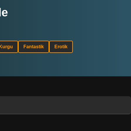
le
 Kurgu
Fantastik
Erotik