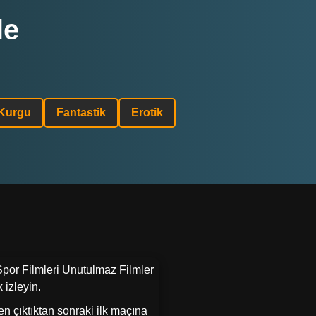
le
 Kurgu
Fantastik
Erotik
 Spor Filmleri Unutulmaz Filmler
 izleyin.
en çıktıktan sonraki ilk maçına