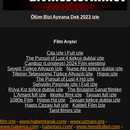
Ölüm Bizi Ayırana Dek 2023 izle
Film Arşivi
Cita izle | Full izle
The Pursuit of Lust 4 türkçe dublaj izle
Cambaz (Longlegs) 2024 Film eleştirisi
Sevgili Türkçe Altyazılı İzle
Nurse Abi türkçe dublaj izle
Tilkinin Tebessümü Türkçe Altyazılı İzle
Higop izle
The Pursuit of Lust 4 Hd izle
Şehvetin Peşinde izle | Full izle
Rüya Kız türkçe dublaj izle
The Brutalist Sanat filmleri
L’Amant full izle
kkorku filmi izle
Tayuan full izle
1080p Film
Higop Hd izle
Tayuan türkçe dublaj izle
Hapis Cezası full izle
Kaliteli Film İzle
Tarot filmini izle
film izle
-
www.haberolarak.com/
-
www.uzmani.org
-
www.haberea.com
-
haberpes.com/
-
www.hepsifutbol.com
-