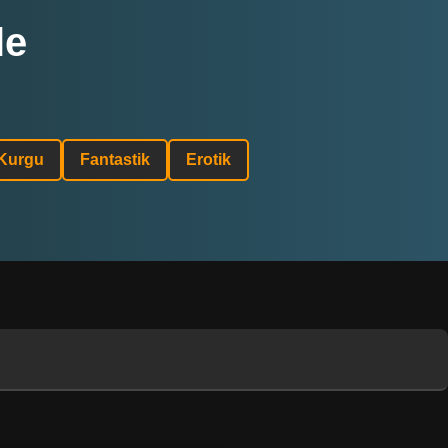
le
 Kurgu
Fantastik
Erotik