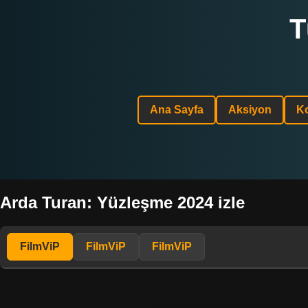
T
Ana Sayfa
Aksiyon
K
Arda Turan: Yüzleşme 2024 izle
FilmViP
FilmViP
FilmViP